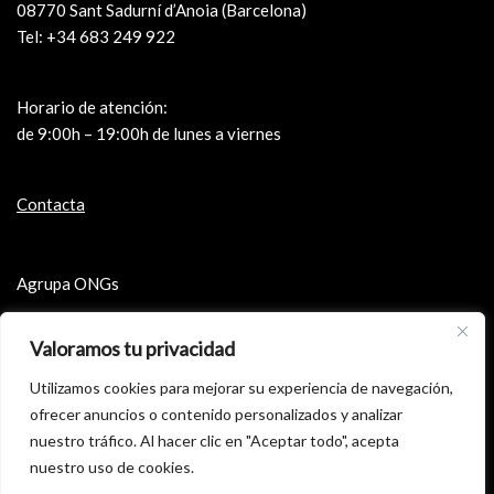
08770 Sant Sadurní d’Anoia (Barcelona)
Tel: +34 683 249 922
Horario de atención:
de 9:00h – 19:00h de lunes a viernes
Contacta
Agrupa ONGs
Microfons de Cataluña
Valoramos tu privacidad
Ko & Digital Festival de Cine Solidario
Utilizamos cookies para mejorar su experiencia de navegación,
Cartas de la Guerra Civil
ofrecer anuncios o contenido personalizados y analizar
Aviso legal
nuestro tráfico. Al hacer clic en "Aceptar todo", acepta
nuestro uso de cookies.
Política de privacidad