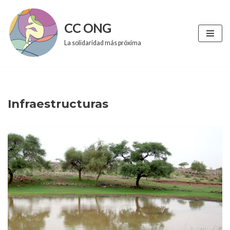
CC ONG
Saltar
al
La solidaridad más próxima
contenido
Infraestructuras