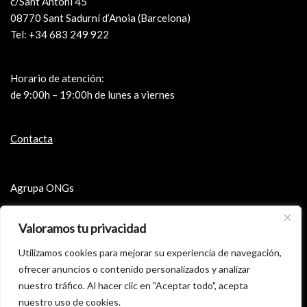
c/Sant Antoni 45
08770 Sant Sadurní d’Anoia (Barcelona)
Tel: +34 683 249 922
Horario de atención:
de 9:00h – 19:00h de lunes a viernes
Contacta
Agrupa ONGs
Microfons de Cataluña
Valoramos tu privacidad
Ko & Digital Festival de Cine Solidario
Utilizamos cookies para mejorar su experiencia de navegación,
Cartas de la Guerra Civil
ofrecer anuncios o contenido personalizados y analizar
Aviso legal
nuestro tráfico. Al hacer clic en "Aceptar todo", acepta
nuestro uso de cookies.
Política de privacidad